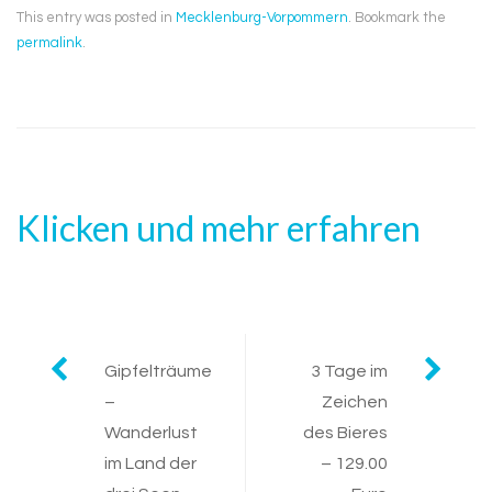
This entry was posted in
Mecklenburg-Vorpommern
. Bookmark the
permalink
.
Klicken und mehr erfahren
Post
Gipfelträume
3 Tage im
–
Zeichen
navigation
Wanderlust
des Bieres
im Land der
– 129.00