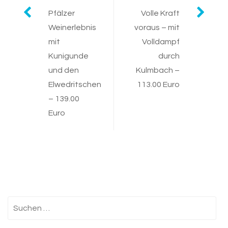
Post
Pfälzer
Volle Kraft
Weinerlebnis
voraus – mit
navigation
mit
Volldampf
Kunigunde
durch
und den
Kulmbach –
Elwedritschen
113.00 Euro
– 139.00
Euro
Suchen
nach: