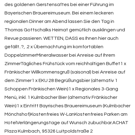
des goldenen Gerstensaftes bei einer Führung im
Bayerischen Brauereimuseum. Bei einem leckeren
regionalen Dinner am Abend lassen Sie den Tag in
Thomas Gottschalks Heimat gemütlich ausklingen und
Revue passieren. WETTEN, DASS es Ihnen hier auch
gefällt..?, .2 x Übernachtung im komfortablen
DoppelzimmerMineralwasser bei Anreise auf Ihrem
ZimmerTägliches Frühstück vom reichhaltigen Buffet1 x
Fränkischer Willkommensgruß (saisonal) bei Anreise auf
dem Zimmer1 x EKU 28 Begrüßungsbier (alternativ 1
Schoppen Fränkischen Wein)1 x Regionales 3-Gang
Menü, inkl. 1 Kulmbacher Bier (alternativ Fränkischer
Wein)1 x Eintritt Bayrisches Brauereimuseum (Kulmbacher
Mönchshof)Kostenfreies W-LanKostenfreies Parken am
HotelVerlängerungstage auf Wunsch zubuchbar.ACHAT
Plaza Kulmbach, 95326 Luitpoldstraße 2