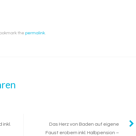
Bookmark the
permalink
.
hren
inkl.
Das Herz von Baden auf eigene
Faust erobern inkl. Halbpension –