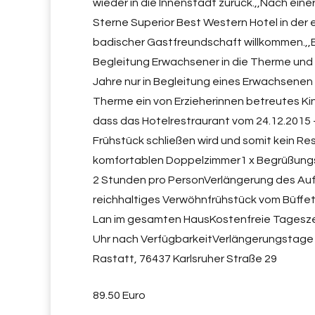
wieder in die Innenstadt zurück.,,Nach eine
Sterne Superior Best Western Hotel in der 
badischer Gastfreundschaft willkommen.,,B
Begleitung Erwachsener in die Therme und 
Jahre nur in Begleitung eines Erwachsenen
Therme ein von Erzieherinnen betreutes Ki
dass das Hotelrestraurant vom 24.12.2015 
Frühstück schließen wird und somit kein R
komfortablen Doppelzimmer1 x Begrüßungsdri
2 Stunden pro PersonVerlängerung des Auf
reichhaltiges Verwöhnfrühstück vom Büffe
Lan im gesamten HausKostenfreie Tagesze
Uhr nach VerfügbarkeitVerlängerungstag
Rastatt, 76437 Karlsruher Straße 29
89.50 Euro