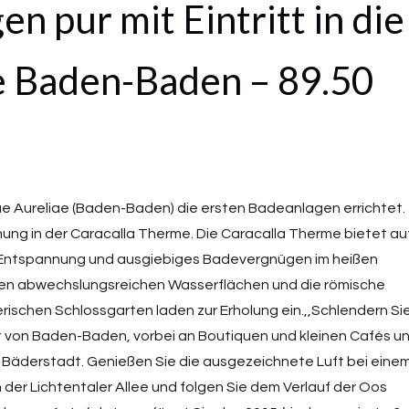
 pur mit Eintritt in die
e Baden-Baden – 89.50
 Aureliae (Baden-Baden) die ersten Badeanlagen errichtet.
nnung in der Caracalla Therme. Die Caracalla Therme bietet au
de Entspannung und ausgiebiges Badevergnügen im heißen
ren abwechslungsreichen Wasserflächen und die römische
ischen Schlossgarten laden zur Erholung ein.,,Schlendern Si
t von Baden-Baden, vorbei an Boutiquen und kleinen Cafés u
d Bäderstadt. Genießen Sie die ausgezeichnete Luft bei eine
der Lichtentaler Allee und folgen Sie dem Verlauf der Oos