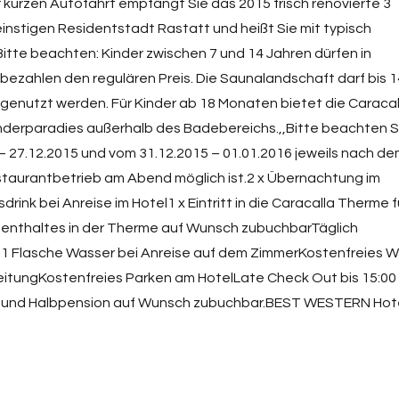
r kurzen Autofahrt empfängt Sie das 2015 frisch renovierte 3
einstigen Residentstadt Rastatt und heißt Sie mit typisch
itte beachten: Kinder zwischen 7 und 14 Jahren dürfen in
bezahlen den regulären Preis. Die Saunalandschaft darf bis 1
 genutzt werden. Für Kinder ab 18 Monaten bietet die Caracal
nderparadies außerhalb des Badebereichs.,,Bitte beachten S
– 27.12.2015 und vom 31.12.2015 – 01.01.2016 jeweils nach d
estaurantbetrieb am Abend möglich ist.2 x Übernachtung im
nk bei Anreise im Hotel1 x Eintritt in die Caracalla Therme f
enthaltes in der Therme auf Wunsch zubuchbarTäglich
t1 Flasche Wasser bei Anreise auf dem ZimmerKostenfreies W
itungKostenfreies Parken am HotelLate Check Out bis 15:00
e und Halbpension auf Wunsch zubuchbar.BEST WESTERN Hot