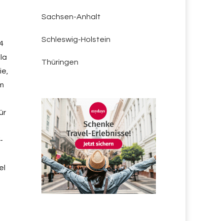
Sachsen-Anhalt
Schleswig-Holstein
4
la
Thüringen
ie,
em
ür
-
el