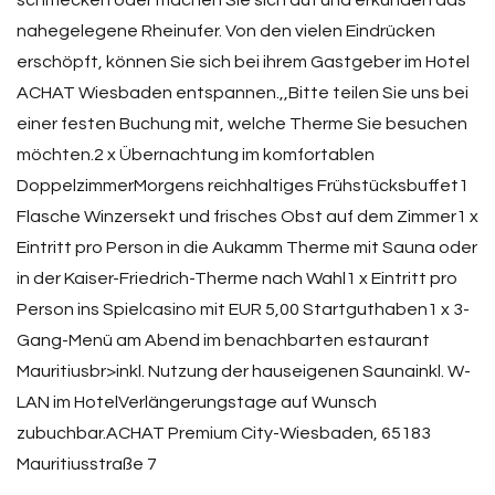
schmecken oder machen Sie sich auf und erkunden das
nahegelegene Rheinufer. Von den vielen Eindrücken
erschöpft, können Sie sich bei ihrem Gastgeber im Hotel
ACHAT Wiesbaden entspannen.,,Bitte teilen Sie uns bei
einer festen Buchung mit, welche Therme Sie besuchen
möchten.2 x Übernachtung im komfortablen
DoppelzimmerMorgens reichhaltiges Frühstücksbuffet1
Flasche Winzersekt und frisches Obst auf dem Zimmer1 x
Eintritt pro Person in die Aukamm Therme mit Sauna oder
in der Kaiser-Friedrich-Therme nach Wahl1 x Eintritt pro
Person ins Spielcasino mit EUR 5,00 Startguthaben1 x 3-
Gang-Menü am Abend im benachbarten estaurant
Mauritiusbr>inkl. Nutzung der hauseigenen Saunainkl. W-
LAN im HotelVerlängerungstage auf Wunsch
zubuchbar.ACHAT Premium City-Wiesbaden, 65183
Mauritiusstraße 7