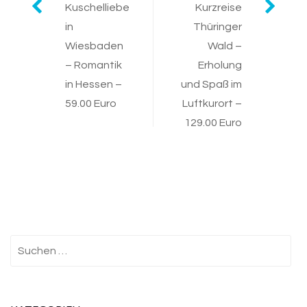
Post
Kuschelliebe
Kurzreise
in
Thüringer
navigation
Wiesbaden
Wald –
– Romantik
Erholung
in Hessen –
und Spaß im
59.00 Euro
Luftkurort –
129.00 Euro
Suchen
nach: