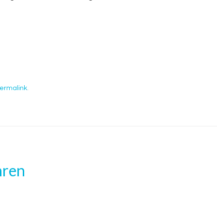
ermalink
.
hren