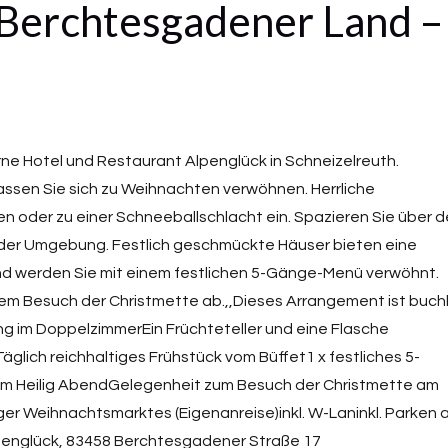
Berchtesgadener Land –
rne Hotel und Restaurant Alpenglück in Schneizelreuth.
assen Sie sich zu Weihnachten verwöhnen. Herrliche
 oder zu einer Schneeballschlacht ein. Spazieren Sie über 
der Umgebung. Festlich geschmückte Häuser bieten eine
nd werden Sie mit einem festlichen 5-Gänge-Menü verwöhnt.
em Besuch der Christmette ab.,,Dieses Arrangement ist buch
g im DoppelzimmerEin Früchteteller und eine Flasche
glich reichhaltiges Frühstück vom Büffet1 x festliches 5-
m Heilig AbendGelegenheit zum Besuch der Christmette am
ger Weihnachtsmarktes (Eigenanreise)inkl. W-Laninkl. Parken
lpenglück, 83458 Berchtesgadener Straße 17