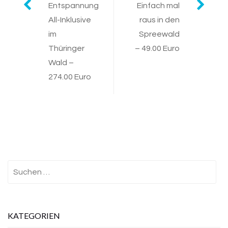
Post
Entspannung
Einfach mal
All-Inklusive
raus in den
navigation
im
Spreewald
Thüringer
– 49.00 Euro
Wald –
274.00 Euro
Suchen
nach:
KATEGORIEN