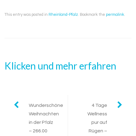
This entry was posted in
Rheinland-Pfalz
. Bookmark the
permalink
.
Klicken und mehr erfahren
Post
Wunderschöne
4 Tage
Weihnachten
Wellness
navigation
in der Pfalz
pur auf
– 266.00
Rügen –