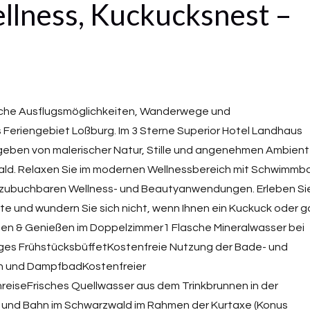
llness, Kuckucksnest –
iche Ausflugsmöglichkeiten, Wanderwege und
Feriengebiet Loßburg. Im 3 Sterne Superior Hotel Landhaus
geben von malerischer Natur, Stille und angenehmen Ambien
wald. Relaxen Sie im modernen Wellnessbereich mit Schwimmb
 zubuchbaren Wellness- und Beautyanwendungen. Erleben Si
e und wundern Sie sich nicht, wenn Ihnen ein Kuckuck oder g
äumen & Genießen im Doppelzimmer1 Flasche Mineralwasser bei
ges FrühstücksbüffetKostenfreie Nutzung der Bade- und
n und DampfbadKostenfreier
iseFrisches Quellwasser aus dem Trinkbrunnen in der
 und Bahn im Schwarzwald im Rahmen der Kurtaxe (Konus