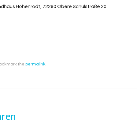
andhaus Hohenrodt, 72290 Obere Schulstraße 20
Bookmark the
permalink
.
hren