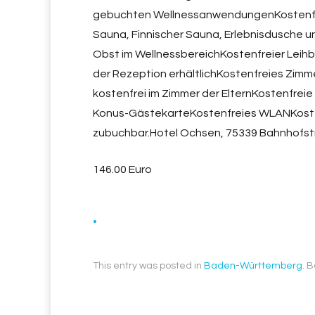
gebuchten WellnessanwendungenKostenfre
Sauna, Finnischer Sauna, Erlebnisdusche u
Obst im WellnessbereichKostenfreier Leih
der Rezeption erhältlichKostenfreies Zim
kostenfrei im Zimmer der ElternKostenfrei
Konus-GästekarteKostenfreies WLANKoste
zubuchbar.Hotel Ochsen, 75339 Bahnhofstr
146.00 Euro
.
This entry was posted in
Baden-Württemberg
. 