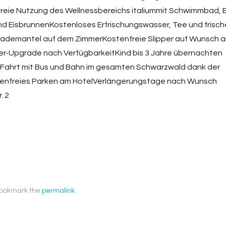
ie Nutzung des Wellnessbereichs italiummit Schwimmbad, B
nd EisbrunnenKostenloses Erfrischungswasser, Tee und frisch
bademantel auf dem ZimmerKostenfreie Slipper auf Wunsch 
mer-Upgrade nach VerfügbarkeitKind bis 3 Jahre übernachten
e Fahrt mit Bus und Bahn im gesamten Schwarzwald dank der
nfreies Parken am HotelVerlängerungstage nach Wunsch
. 2
Bookmark the
permalink
.