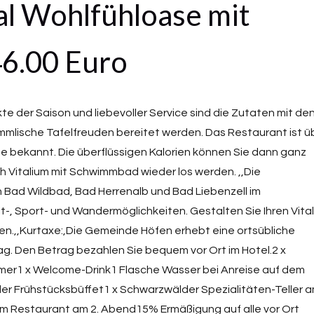
al Wohlfühloase mit
46.00 Euro
te der Saison und liebevoller Service sind die Zutaten mit de
immlische Tafelfreuden bereitet werden. Das Restaurant ist ü
he bekannt. Die überflüssigen Kalorien können Sie dann ganz
 Vitalium mit Schwimmbad wieder los werden. ,,Die
Bad Wildbad, Bad Herrenalb und Bad Liebenzell im
t-, Sport- und Wandermöglichkeiten. Gestalten Sie Ihren Vital
n.,,Kurtaxe:,Die Gemeinde Höfen erhebt eine ortsübliche
ag. Den Betrag bezahlen Sie bequem vor Ort im Hotel.2 x
er1 x Welcome-Drink1 Flasche Wasser bei Anreise auf dem
r Frühstücksbüffet1 x Schwarzwälder Spezialitäten-Teller 
m Restaurant am 2. Abend15% Ermäßigung auf alle vor Ort