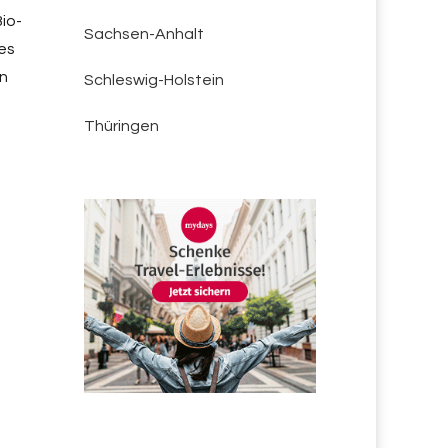
io-
Sachsen-Anhalt
es
an
Schleswig-Holstein
Thüringen