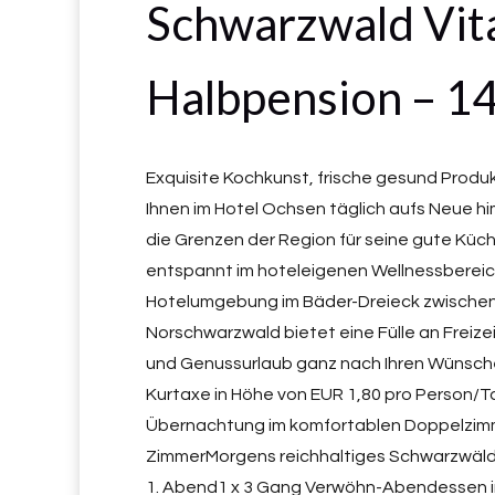
Schwarzwald Vit
Halbpension – 1
Exquisite Kochkunst, frische gesund Produk
Ihnen im Hotel Ochsen täglich aufs Neue h
die Grenzen der Region für seine gute Küc
entspannt im hoteleigenen Wellnessbereich
Hotelumgebung im Bäder-Dreieck zwischen 
Norschwarzwald bietet eine Fülle an Freizei
und Genussurlaub ganz nach Ihren Wünsche
Kurtaxe in Höhe von EUR 1,80 pro Person/T
Übernachtung im komfortablen Doppelzimm
ZimmerMorgens reichhaltiges Schwarzwälde
1. Abend1 x 3 Gang Verwöhn-Abendessen i