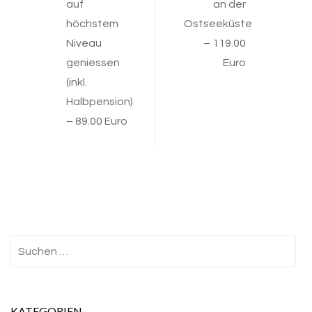
auf
an der
navigation
höchstem
Ostseeküste
Niveau
– 119.00
geniessen
Euro
(inkl.
Halbpension)
– 89.00 Euro
Suchen
nach:
KATEGORIEN