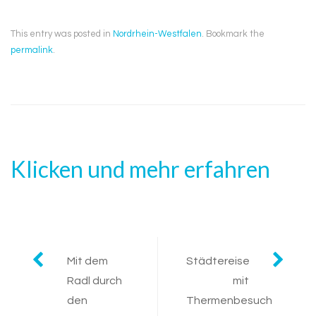
This entry was posted in
Nordrhein-Westfalen
. Bookmark the
permalink
.
Klicken und mehr erfahren
Post
Mit dem
Städtereise
Radl durch
mit
navigation
den
Thermenbesuch