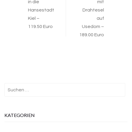
in die
mit
navigation
Hansestadt
Drahtesel
Kiel –
auf
119.50 Euro
Usedom –
189.00 Euro
Suchen
nach:
KATEGORIEN