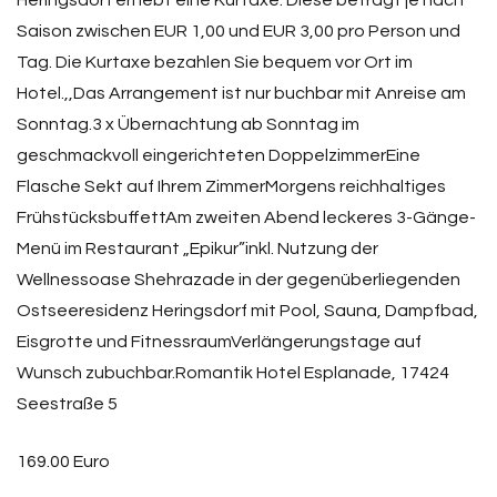
Heringsdorf erhebt eine Kurtaxe. Diese beträgt je nach
Saison zwischen EUR 1,00 und EUR 3,00 pro Person und
Tag. Die Kurtaxe bezahlen Sie bequem vor Ort im
Hotel.,,Das Arrangement ist nur buchbar mit Anreise am
Sonntag.3 x Übernachtung ab Sonntag im
geschmackvoll eingerichteten DoppelzimmerEine
Flasche Sekt auf Ihrem ZimmerMorgens reichhaltiges
FrühstücksbuffettAm zweiten Abend leckeres 3-Gänge-
Menü im Restaurant „Epikur”inkl. Nutzung der
Wellnessoase Shehrazade in der gegenüberliegenden
Ostseeresidenz Heringsdorf mit Pool, Sauna, Dampfbad,
Eisgrotte und FitnessraumVerlängerungstage auf
Wunsch zubuchbar.Romantik Hotel Esplanade, 17424
Seestraße 5
169.00 Euro