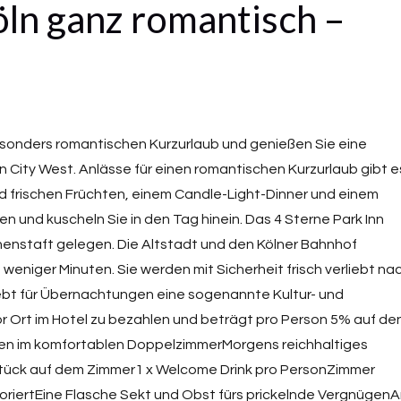
öln ganz romantisch –
besonders romantischen Kurzurlaub und genießen Sie eine
n City West. Anlässe für einen romantischen Kurzurlaub gibt e
nd frischen Früchten, einem Candle-Light-Dinner und einem
 und kuscheln Sie in den Tag hinein. Das 4 Sterne Park Inn
Innenstaft gelegen. Die Altstadt und den Kölner Bahnhof
weniger Minuten. Sie werden mit Sicherheit frisch verliebt na
rhebt für Übernachtungen eine sogenannte Kultur- und
or Ort im Hotel zu bezahlen und beträgt pro Person 5% auf de
en im komfortablen DoppelzimmerMorgens reichhaltiges
tück auf dem Zimmer1 x Welcome Drink pro PersonZimmer
oriertEine Flasche Sekt und Obst fürs prickelnde Vergnügen