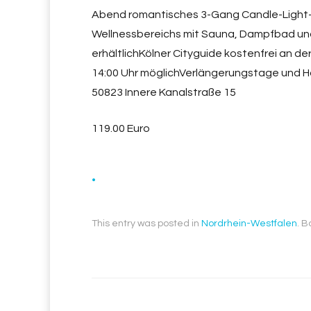
Abend romantisches 3-Gang Candle-Light-
Wellnessbereichs mit Sauna, Dampfbad u
erhältlichKölner Cityguide kostenfrei an d
14:00 Uhr möglichVerlängerungstage und Ha
50823 Innere Kanalstraße 15
119.00 Euro
.
This entry was posted in
Nordrhein-Westfalen
. 