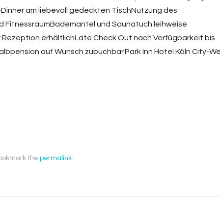
Dinner am liebevoll gedeckten TischNutzung des
nd FitnessraumBademantel und Saunatuch leihweise
er Rezeption erhältlichLate Check Out nach Verfügbarkeit bis
lbpension auf Wunsch zubuchbar.Park Inn Hotel Köln City-We
Bookmark the
permalink
.