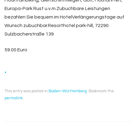
Mountainbiking, Gleitschirmfliegen, Golf, Floßfahrten,
Europa-Park Rust u.v.m.Zubuchbare Leistungen
bezahlen Sie bequem im HotelVerlängerungstage auf
Wunsch zubuchbar.Resorthotel park-hill, 72290
Sulzbacherstraße 139
59.00 Euro
.
This entry was posted in
Baden-Württemberg
. Bookmark the
permalink
.