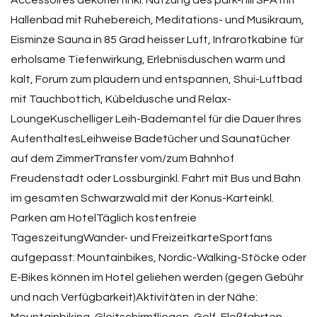
Accessoires dekoriertinkl. Nutzung des park-hill SPA mit
Hallenbad mit Ruhebereich, Meditations- und Musikraum,
Eisminze Sauna in 85 Grad heisser Luft, Infrarotkabine für
erholsame Tiefenwirkung, Erlebnisduschen warm und
kalt, Forum zum plaudern und entspannen, Shui-Luftbad
mit Tauchbottich, Kübeldusche und Relax-
LoungeKuschelliger Leih-Bademantel für die Dauer Ihres
AufenthaltesLeihweise Badetücher und Saunatücher
auf dem ZimmerTransfer vom/zum Bahnhof
Freudenstadt oder Lossburginkl. Fahrt mit Bus und Bahn
im gesamten Schwarzwald mit der Konus-Karteinkl.
Parken am HotelTäglich kostenfreie
TageszeitungWander- und FreizeitkarteSportfans
aufgepasst: Mountainbikes, Nordic-Walking-Stöcke oder
E-Bikes können im Hotel geliehen werden (gegen Gebühr
und nach Verfügbarkeit)Aktivitäten in der Nähe: