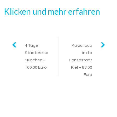
Klicken und mehr erfahren
Post
4 Tage
Kurzurlaub
Städtereise
in die
navigation
München –
Hansestadt
160.00 Euro
Kiel – 83.00
Euro