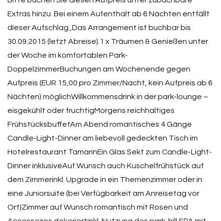
Bitte buchen Sie diesen Aufpreis unter zubuchbare
Extras hinzu. Bei einem Aufenthalt ab 6 Nächten entfällt
dieser Aufschlag.,Das Arrangement ist buchbar bis
30.09.2015 (letzt Abreise).1 x Träumen & Genießen unter
der Woche im komfortablen Park-
DoppelzimmerBuchungen am Wochenende gegen
Aufpreis (EUR 15,00 pro Zimmer/Nacht, kein Aufpreis ab 6
Nächten) möglichWillkommensdrink in der park-lounge –
eisgekühlt oder fruchtigMorgens reichhaltiges
FrühstücksbuffetAm Abend romantisches 4 Gänge
Candle-Light-Dinner am liebevoll gedeckten Tisch im
Hotelrestaurant TamarinEin Glas Sekt zum Candle-Light-
Dinner inklusiveAuf Wunsch auch Kuschelfrühstück auf
dem Zimmerinkl. Upgrade in ein Themenzimmer oder in
eine Juniorsuite (bei Verfügbarkeit am Anreisetag vor
Ort)Zimmer auf Wunsch romantisch mit Rosen und