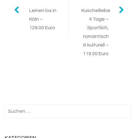
Post
Leinen los in
Kuschelliebe
Köln –
4 Tage –
navigation
129.00 Euro
Sportlich,
romantisch
& kulturell –
119.50 Euro
Suchen
nach:
KATEGORIEN