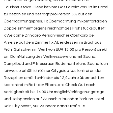
Übernachtungen eine sogenannte Kultur- und
Tourismustaxe. Diese ist vom Gast direkt vor Ort im Hotel
zu bezahlen und beträgt pro Person 5% auf den
Übernachtungspreis.1 x Übernachtung im komfortablen
DoppelzimmerMorgens reichhaltiges Frühstücksbüffet1
x Welcome Drink pro PersonFrischer Obstkorb bei
Anreise auf dem Zimmer1 x Abendessen im Brauhaus
Früh (Gutschein im Wert von EUR 15,00 pro Person) direkt
am DomNutzung des Wellnessbereichs mit Sauna,
Dampfbad und FitnessraumBademantel und Saunatuch
leihweise erhältlichKölner Cityguide kostenfrei an der
Rezeption erhältlichKinder bis 12,9 Jahre übernachten
kostenfrei im Bett der ElternLate Check Out nach
Verfügbarkeit bis 14:00 Uhr möglichVerlängerungstage
und Halbpension auf Wunsch zubuchbar.Park Inn Hotel
Köln City-West, 50823 Innere Kanalstraße 15