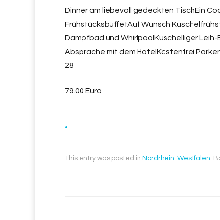
Dinner am liebevoll gedeckten TischEin Coc
FrühstücksbüffetAuf Wunsch Kuschelfrühs
Dampfbad und WhirlpoolKuschelliger Leih-
Absprache mit dem HotelKostenfrei Parken
28
79.00 Euro
.
This entry was posted in
Nordrhein-Westfalen
. 