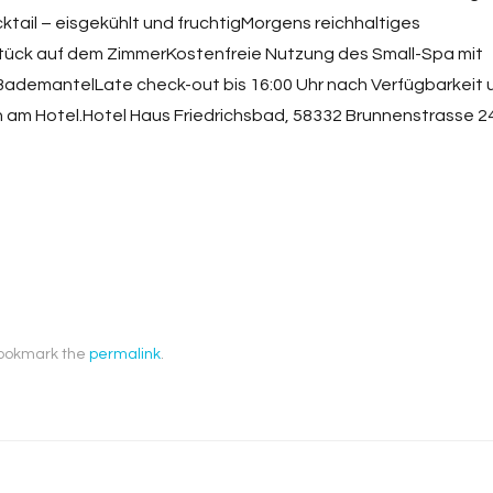
ktail – eisgekühlt und fruchtigMorgens reichhaltiges
tück auf dem ZimmerKostenfreie Nutzung des Small-Spa mit
BademantelLate check-out bis 16:00 Uhr nach Verfügbarkeit 
 am Hotel.Hotel Haus Friedrichsbad, 58332 Brunnenstrasse 2
Bookmark the
permalink
.