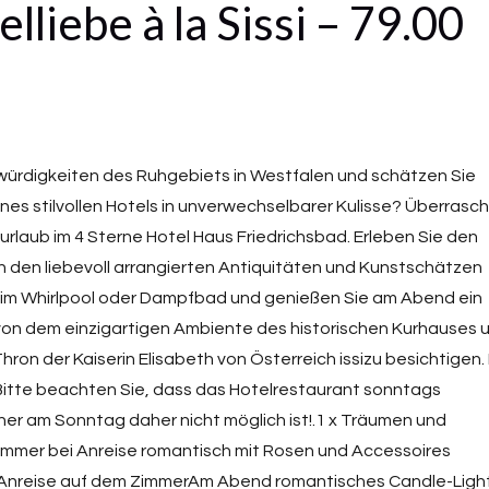
lliebe à la Sissi – 79.00
würdigkeiten des Ruhgebiets in Westfalen und schätzen Sie
es stilvollen Hotels in unverwechselbarer Kulisse? Überrasc
zurlaub im 4 Sterne Hotel Haus Friedrichsbad. Erleben Sie den
on den liebevoll arrangierten Antiquitäten und Kunstschätzen
im Whirlpool oder Dampfbad und genießen Sie am Abend ein
 von dem einzigartigen Ambiente des historischen Kurhauses 
hron der Kaiserin Elisabeth von Österreich issizu besichtigen.
.,Bitte beachten Sie, dass das Hotelrestaurant sonntags
er am Sonntag daher nicht möglich ist!.1 x Träumen und
mmer bei Anreise romantisch mit Rosen und Accessoires
 Anreise auf dem ZimmerAm Abend romantisches Candle-Ligh