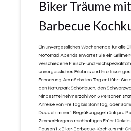
Biker Träume mit
Barbecue Kochku
Ein unvergessliches Wochenende für alle B
Motorrad. Abends erwartet Sie ein Grillmen
verschiedene Fleisch- und Fischspezialitäte
unvergessliches Erlebnis und Ihre frisch ges
Erinnerung. Am nächsten Tag entführt Sie 
den Naturpark Schönbuch, den Schwarzwald 
Mindestteilnehmerzahl von 6 Personen sta
Anreise von Freitag bis Sonntag, oder Sa
Doppelzimmer1 Begrüßungsgetränk pro Per
ZimmerMorgens reichhaltiges Frühstücksbu
Pausen1 x Biker-Barbecue-Kochkurs mit Grillf