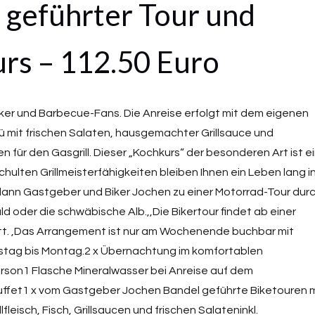
 geführter Tour und
rs – 112.50 Euro
iker und Barbecue-Fans. Die Anreise erfolgt mit dem eigenen
ü mit frischen Salaten, hausgemachter Grillsauce und
n für den Gasgrill. Dieser „Kochkurs“ der besonderen Art ist e
chulten Grillmeisterfähigkeiten bleiben Ihnen ein Leben lang i
dann Gastgeber und Biker Jochen zu einer Motorrad-Tour dur
oder die schwäbische Alb.,,Die Bikertour findet ab einer
tt. ,Das Arrangement ist nur am Wochenende buchbar mit
mstag bis Montag.2 x Übernachtung im komfortablen
son1 Flasche Mineralwasser bei Anreise auf dem
ffet1 x vom Gastgeber Jochen Bandel geführte Biketouren m
leisch, Fisch, Grillsaucen und frischen Salateninkl.