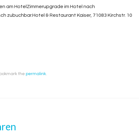
ken am HotelZimmerupgrade im Hotel nach
 zubuchbar.Hotel & Restaurant Kaiser, 71083 Kirchstr. 10
Bookmark the
permalink
.
hren