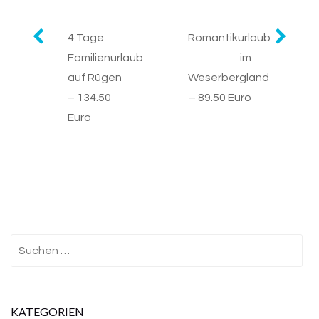
Post
4 Tage
Romantikurlaub
Familienurlaub
im
navigation
auf Rügen
Weserbergland
– 134.50
– 89.50 Euro
Euro
Suchen
nach:
KATEGORIEN