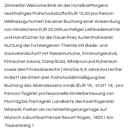
ZimmerEin Welcomedrink an der HotelbarMorgens
reichhaltiges FrühstücksbüffetEUR 10,00 pro Person
Wellnessgutschein bei einer Buchung einer Anwendung
von mindestens EUR 20,00Kuscheliger Leihbademantel
und Handtücher für die Dauer Ihres Aufenthaltesinkl.
Nutzung der hoteleigenen Therme mit Bade- und
Saunalandschaft mit Riesenrutsche, Strömungskanal,
Finnischer Sauna, Dampfbad, Whirlpool und Ruheraum
sowie des Fitnessbereichs1 Kind bis 6,9 Jahre kostenfrei
im Bett der Eltern (inkl. Frühstück)Ermäßigung bei
Buchung des Abendessens vorab (EUR 16,- statt 19,- pro
Person/Tag)inkl. professionelle Kinderbetreuung von
Montag bis Freitaginkl. Landkarte der Insel Rügeninkl.
Wlaninkl. Parken am HotelVerlängerungstage auf
Wunsch zubuchbar.Precise Resort Rügen, 18551 Am
Taubenberg 1