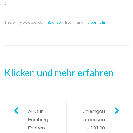
.
This entry was posted in
Sachsen
. Bookmark the
permalink
.
Klicken und mehr erfahren
Post
AHOI in
Chiemgau
Hamburg –
entdecken
navigation
Erleben,
– 191.00